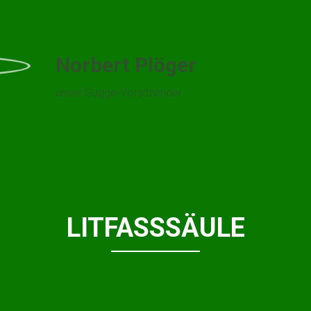
Norbert Plöger
unser Gugge-Vorsitzender
LITFASSSÄULE