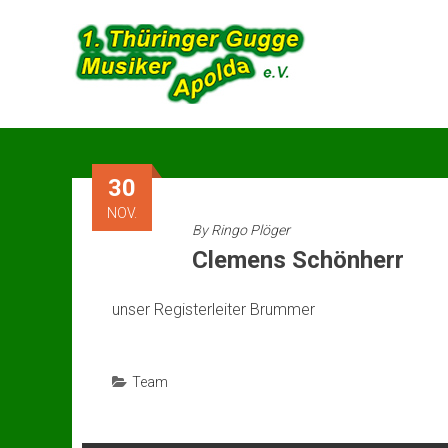
Skip
to
content
30
NOV.
By
Ringo Plöger
Clemens Schönherr
unser Registerleiter Brummer
Team